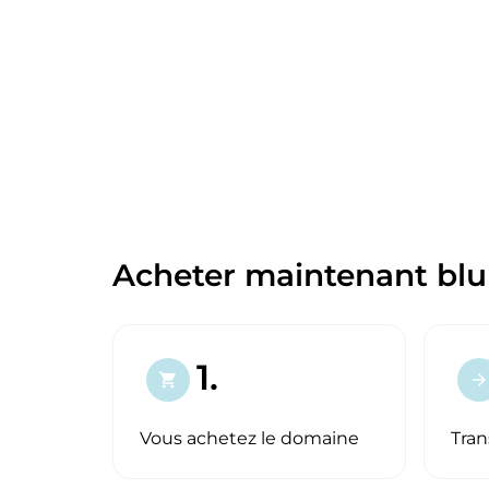
Acheter maintenant blu
1.
shopping_cart
arrow_forward
Vous achetez le domaine
Tran