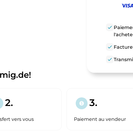
check
Paiemen
l'achet
check
Facture
check
Transmi
mig.de!
2.
3.
paid
sfert vers vous
Paiement au vendeur