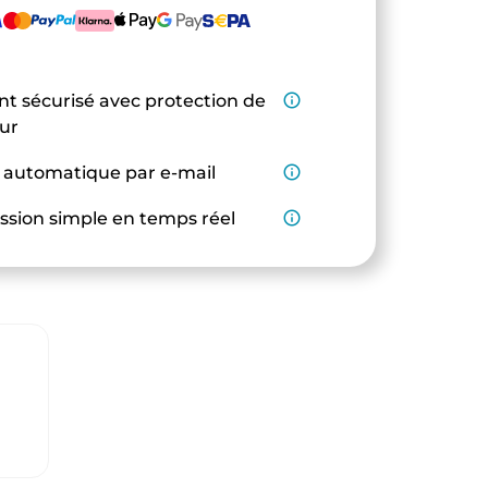
t sécurisé avec protection de
info_outline
eur
 automatique par e-mail
info_outline
ssion simple en temps réel
info_outline